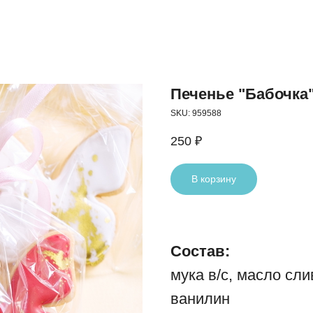
Печенье "Бабочка
SKU:
959588
250
₽
В корзину
Состав:
мука в/с, масло сл
ванилин