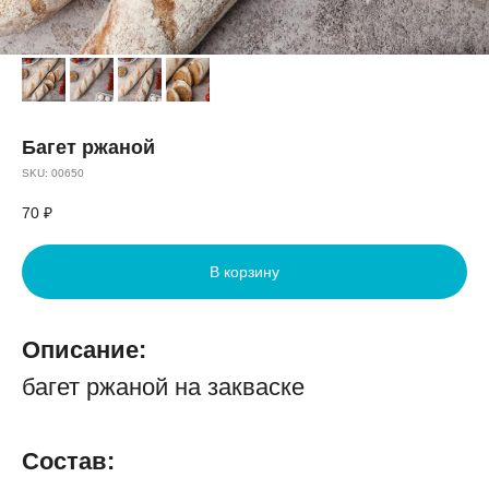
Багет ржаной
SKU:
00650
70
₽
В корзину
Описание:
багет ржаной на закваске
Состав: