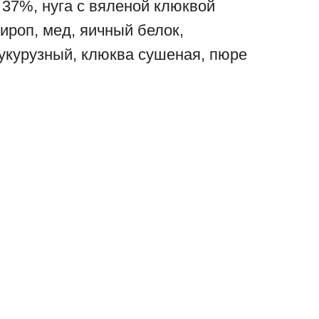
37%, нуга с вяленой клюквой
сироп, мед, яичный белок,
укурузный, клюква сушеная, пюре