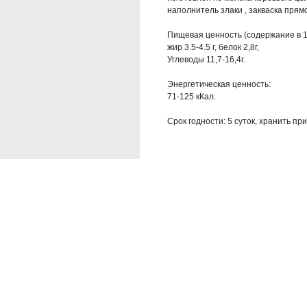
наполнитель злаки , закваска прям
Пищевая ценность (содержание в 10
жир 3.5-4.5 г, белок 2,8г,
Углеводы 11,7-16,4г.
Энергетическая ценность:
71-125 кКал.
Срок годности: 5 суток, хранить пр