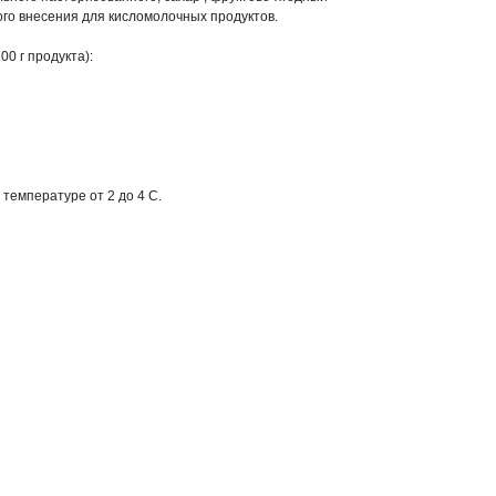
ого внесения для кисломолочных продуктов.
0 г продукта):
и температуре от 2 до 4 С.