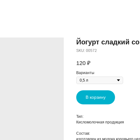
Йогурт сладкий со 
SKU:
00572
120
₽
Варианты
В корзину
Тип:
Кисломолочная продукция
Состав:
изготовлен из молока коровьего це