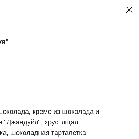
уя"
шоколада, креме из шоколада и
е "Джандуйя", хрустящая
ка, шоколадная тарталетка