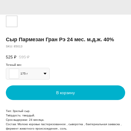
Сыр Пармезан Гран Рэ 24 мес. м.д.ж. 40%
SKU:
85013
525
₽
595
₽
Точный вес
175 г
В корзину
Тип: Зрелый сыр.
Твёрдость: твердый.
Срок выдержки: 24 месяца.
Состав: Молоко коровье пастеризованное , сыворотка , бактериальная закваска ,
фермент животного происхождения , соль.