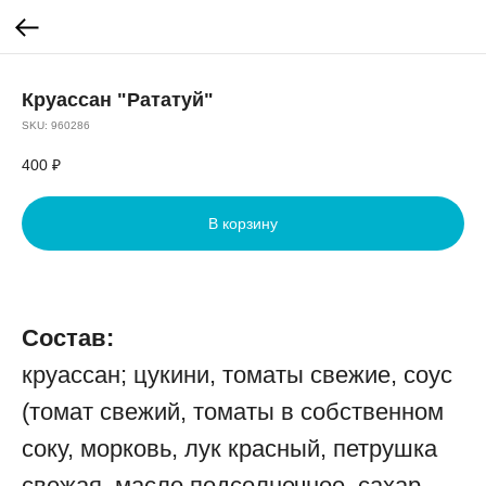
Круассан "Рататуй"
SKU:
960286
400
₽
В корзину
Состав:
круассан; цукини, томаты свежие, соус
(томат свежий, томаты в собственном
соку, морковь, лук красный, петрушка
свежая, масло подсолнечное, сахар,